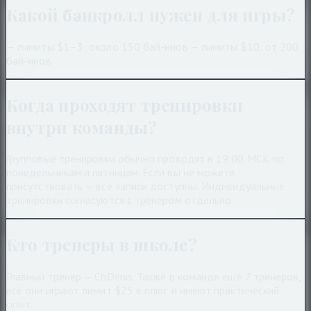
Какой банкролл нужен для игры?
— лимиты $1–3: около 150 бай-инов — лимиты $10: от 200
бай-инов
Когда проходят тренировки
внутри команды?
Групповые тренировки обычно проходят в 19:00 МСК по
понедельникам и пятницам. Если вы не можете
присутствовать — все записи доступны. Индивидуальные
тренировки согласуются с тренером отдельно.
Кто тренеры в школе?
Главный тренер — ChDenis. Также в команде ещё 7 тренеров,
все они играют лимит $25 в плюс и имеют практический
опыт.