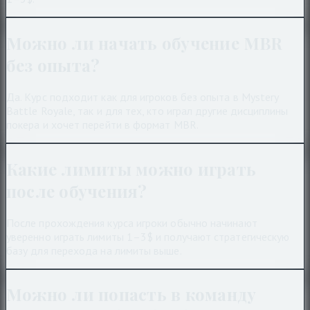
Можно ли начать обучение MBR
без опыта?
Да. Курс подходит как для игроков без опыта в Mystery
Battle Royale, так и для тех, кто играл другие дисциплины
покера и хочет перейти в формат MBR.
Какие лимиты можно играть
после обучения?
После прохождения курса игроки обычно начинают
уверенно играть лимиты 1–3$ и получают стратегическую
базу для перехода на лимиты выше.
Можно ли попасть в команду