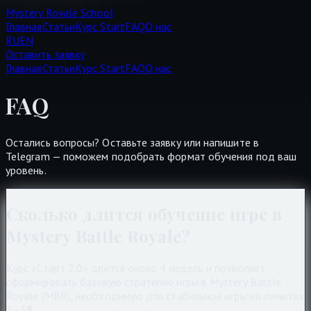
Mystery Royale School
Главная
Статьи
Курс Start
FAQ
О нас
RU
EN
Оставить заявку
Главная
Статьи
Курс Start
FAQ
О нас
FAQ
Остались вопросы? Оставьте заявку или напишите в
Telegram — поможем подобрать формат обучения под ваш
уровень.
Сколько длится обучение игре в
Mystery Battle Royale?
Курс «Старт 2.0» длится около 4 недель и позволяет
сформировать базовую стратегию игры в Mystery Battle
Royale (MBR), необходимую для стабильной игры на лимитах
1–3$.