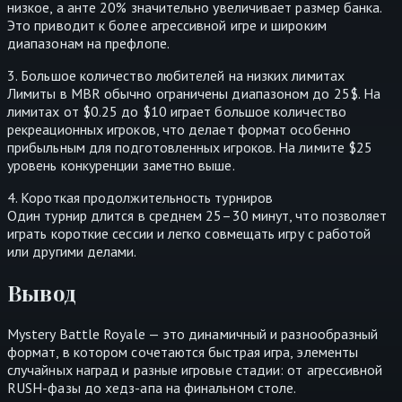
низкое, а анте 20% значительно увеличивает размер банка.
Это приводит к более агрессивной игре и широким
диапазонам на префлопе.
3. Большое количество любителей на низких лимитах
Лимиты в MBR обычно ограничены диапазоном до 25$. На
лимитах от $0.25 до $10 играет большое количество
рекреационных игроков, что делает формат особенно
прибыльным для подготовленных игроков. На лимите $25
уровень конкуренции заметно выше.
4. Короткая продолжительность турниров
Один турнир длится в среднем 25–30 минут, что позволяет
играть короткие сессии и легко совмещать игру с работой
или другими делами.
Вывод
Mystery Battle Royale — это динамичный и разнообразный
формат, в котором сочетаются быстрая игра, элементы
случайных наград и разные игровые стадии: от агрессивной
RUSH-фазы до хедз-апа на финальном столе.